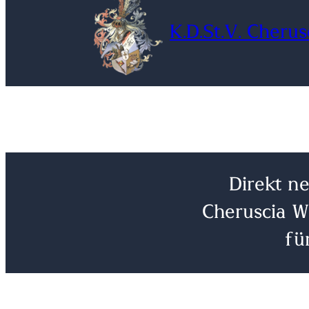
Inhalt
K.D.St.V. Cheru
springen
Direkt ne
Cheruscia 
fü