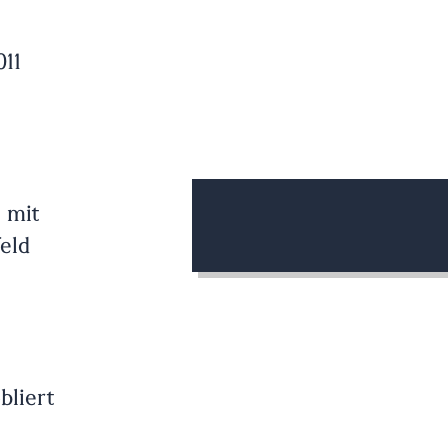
011
 mit
eld
bliert