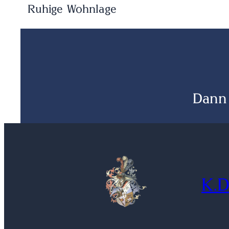
Ruhige Wohnlage
Dann
K.D